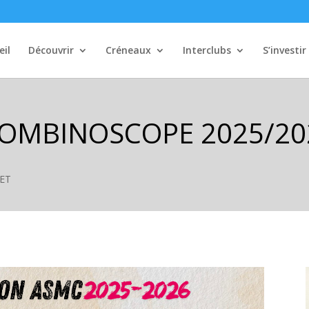
eil
Découvrir
Créneaux
Interclubs
S’investir
OMBINOSCOPE 2025/20
UET