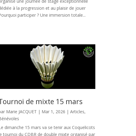
organise une journée de stage exceptionnelle
dédiée à la progression et au plaisir de jouer
Pourquoi participer ? Une immersion totale...
Tournoi de mixte 15 mars
par
Marie JACQUET
|
Mar 1, 2026
|
Articles
,
Bénévoles
Le dimanche 15 mars va se tenir aux Coquelicots
le tournoi du CDBR de double mixte organisé par