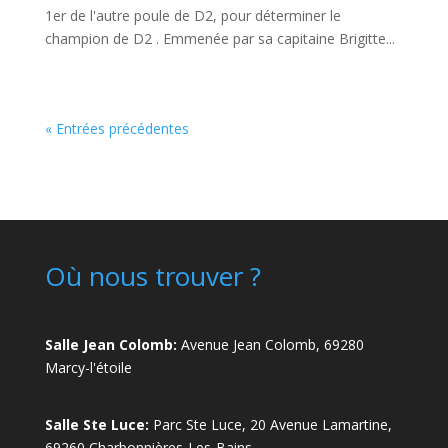
1er de l'autre poule de D2, pour déterminer le
champion de D2 . Emmenée par sa capitaine Brigitte...
« Entrées précédentes
Où nous trouver ?
Salle Jean Colomb:
Avenue Jean Colomb, 69280
Marcy-l'étoile
Salle Ste Luce:
Parc Ste Luce, 20 Avenue Lamartine,
69260 Charbonnières-Les-Bains