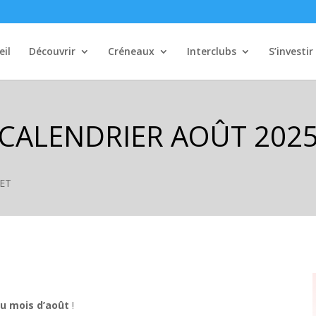
eil
Découvrir
Créneaux
Interclubs
S’investir
CALENDRIER AOÛT 202
UET
du mois d’août
!